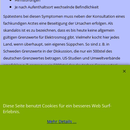
Hirnstörungen
Je nach Aufenthaltsort wechselnde Befindlichkeit
Spätestens bei diesen Symptomen muss neben der Konsultation eines
fachkundigen Arztes eine Beseitigung der Ursachen erfolgen. Als
skandalös ist es zu bezeichnen, dass es bis heute keine allgemein
gültigen Grenzwerte für Elektrosmog gibt. Vielmehr kocht hier jedes
Land, wenn überhaupt, sein eigenes Süppchen. So sind z. B. in
Schweden Grenzwerte in der Diskussion, die nur ein 500stel des
deutschen Grenzwertes betragen. US-Studien und Umweltverbände
empfehlen z. T. sogar nur ein 5000stel des deutschen Grenzwertes!
WebShop erstellt mit ShopFactory Shop Software.
Diese Seite benutzt Cookies für ein besseres Web Surf-
Erlebnis.
Mehr Details ...