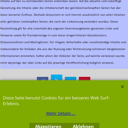
Inhalte auf den zu verlinkenden Seiten erkennbar waren. Auf die aktuelle und zukünftige
Gestaltung, die Inhalte oder die Urheberschaft der gelinkten/verknüpften Seiten hat der
Autor keinerlei Einfluss. Deshalb distanziert er sich hiermit ausdrücklich von allen Inhalten
aller gelinkten /verknüpften Seiten, die nach der Linksetzung verändert wurden. Diese
Feststellung gilt für alle innerhalb des eigenen Internetangebotes gesetzten Links und
Verweise sowie für Fremdeinträge in vom Autor eingerichteten Gästebüchern,
Diskussionsforen und Mailinglisten. Für illegale, fehlerhafte oder unvollständige Inhalte und
insbesondere für Schäden, die aus der Nutzung oder Nichtnutzung solcherart dargebotener
Informationen entstehen, haftet allein der Anbieter der Seite, auf welche verwiesen wurde,
nicht derjenige, der über Links auf die jeweilige Veröffentlichung lediglich verweist.
WebShop erstellt mit ShopFactory Shop Software.
Diese Seite benutzt Cookies für ein besseres Web Surf-
Erlebnis.
Mehr Details ...
Akzeptieren
Ablehnen